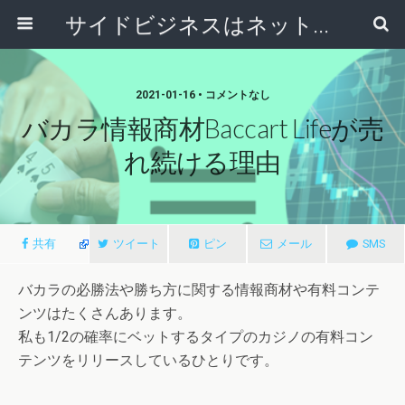
サイドビジネスはネットで稼ぐ～サラリーマンが副業から独立起業する方法～
2021-01-16 • コメントなし
バカラ情報商材Baccart Lifeが売
れ続ける理由
共有
ツイート
ピン
メール
SMS
バカラの必勝法や勝ち方に関する情報商材や有料コンテ
ンツはたくさんあります。
私も1/2の確率にベットするタイプのカジノの有料コン
テンツをリリースしているひとりです。