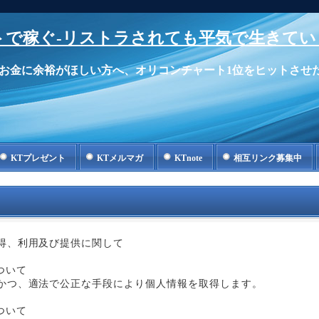
で稼ぐ-リストラされても平気で生きてい
お金に余裕がほしい方へ、オリコンチャート1位をヒットさせ
KTプレゼント
KTメルマガ
KTnote
相互リンク募集中
得、利用及び提供に関して
ついて
かつ、適法で公正な手段により個人情報を取得します。
について