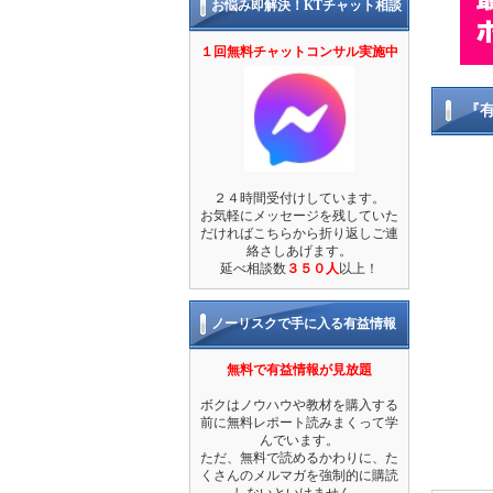
お悩み即解決！KTチャット相談
１回無料チャットコンサル実施中
『
２４時間受付けしています。
お気軽にメッセージを残していた
だければこちらから折り返しご連
絡さしあげます。
延べ相談数
３５０人
以上！
ノーリスクで手に入る有益情報
無料で有益情報が見放題
ボクはノウハウや教材を購入する
前に無料レポート読みまくって学
んでいます。
ただ、無料で読めるかわりに、た
くさんのメルマガを強制的に購読
しないといけません。