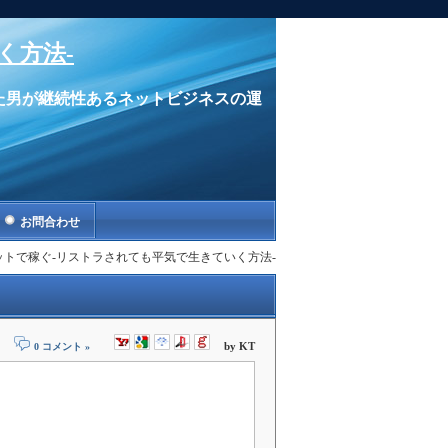
く方法-
た男が継続性あるネットビジネスの運
お問合わせ
ネスはネットで稼ぐ-リストラされても平気で生きていく方法-
by KT
0 コメント »