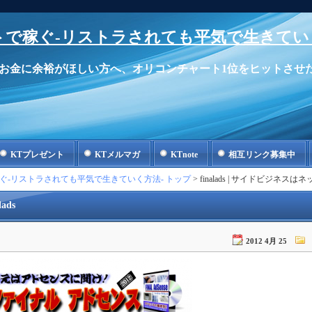
で稼ぐ-リストラされても平気で生きてい
お金に余裕がほしい方へ、オリコンチャート1位をヒットさせ
KTプレゼント
KTメルマガ
KTnote
相互リンク募集中
ぐ-リストラされても平気で生きていく方法- トップ
> finalads | サイドビジ
lads
2012 4月 25