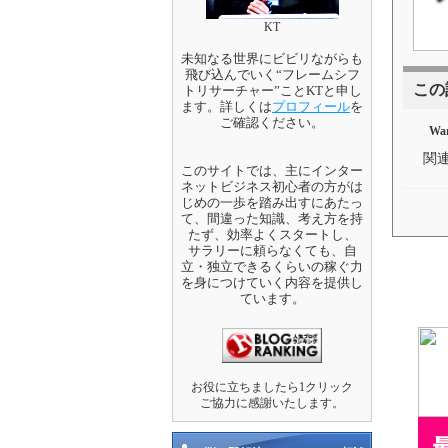
KT
未知なる世界にビビリながらも
飛び込んでいく“フレームシフ
この
トリサーチャー”ことKTと申し
ます。詳しくは
プロフィール
を
ご確認ください。
War
関
このサイトでは、主にインター
ネットビジネス初心者の方がは
じめの一歩を踏み出すにあたっ
て、間違った知識、考え方を持
たず、効率よくスタートし、
サラリーに頼らなくても、自
立・独立できるくらいの稼ぐ力
を身につけていく内容を提供し
ています。
お役に立ちましたら1クリック
ご協力に感謝いたします。