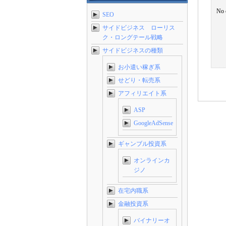
No 
SEO
サイドビジネス ローリス
ク・ロングテール戦略
サイドビジネスの種類
お小遣い稼ぎ系
せどり・転売系
アフィリエイト系
ASP
GoogleAdSense
ギャンブル投資系
オンラインカ
ジノ
在宅内職系
金融投資系
バイナリーオ