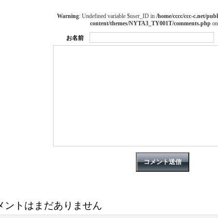
Warning
: Undefined variable $user_ID in
/home/cccc/ccc-c.net/publ
content/themes/NYTA3_TY001T/comments.php
on
お名前
メントはまだありません