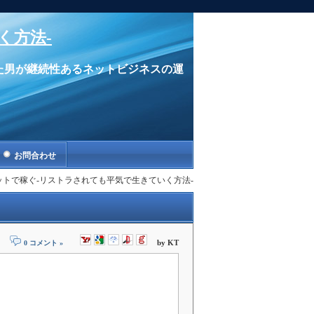
く方法-
た男が継続性あるネットビジネスの運
お問合わせ
スはネットで稼ぐ-リストラされても平気で生きていく方法-
by KT
0 コメント »