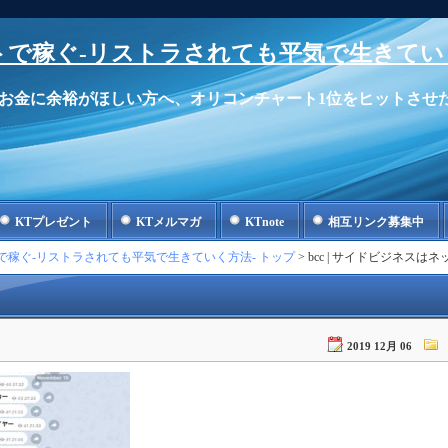
で稼ぐ-リストラされても平気で生きてい
お金に余裕がほしい方へ、オリコンチャート1位をヒットさせ
KTプレゼント
KTメルマガ
KTnote
相互リンク募集中
で稼ぐ-リストラされても平気で生きていく方法- トップ
> bcc | サイドビジネ
2019 12月 06