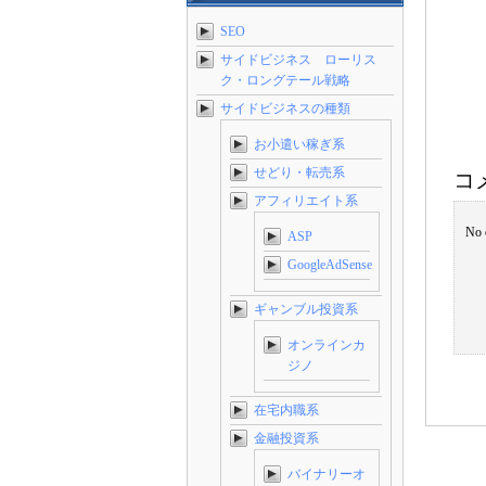
SEO
サイドビジネス ローリス
ク・ロングテール戦略
サイドビジネスの種類
お小遣い稼ぎ系
せどり・転売系
コ
アフィリエイト系
No 
ASP
GoogleAdSense
ギャンブル投資系
オンラインカ
ジノ
在宅内職系
金融投資系
バイナリーオ