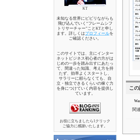
KT
未知なる世界にビビリながらも
飛び込んでいく“フレームシフ
トリサーチャー”ことKTと申し
ます。詳しくは
プロフィール
を
ご確認ください。
このサイトでは、主にインター
ネットビジネス初心者の方がは
じめの一歩を踏み出すにあたっ
て、間違った知識、考え方を持
たず、効率よくスタートし、
サラリーに頼らなくても、自
立・独立できるくらいの稼ぐ力
この
を身につけていく内容を提供し
ています。
War
関
お役に立ちましたら1クリック
ご協力に感謝いたします。