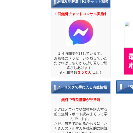
お悩み即解決！KTチャット相談
１回無料チャットコンサル実施中
２４時間受付けしています。
お気軽にメッセージを残していた
だければこちらから折り返しご連
絡さしあげます。
延べ相談数
３５０人
以上！
『
ノーリスクで手に入る有益情報
無料で有益情報が見放題
ボクはノウハウや教材を購入する
前に無料レポート読みまくって学
んでいます。
ただ、無料で読めるかわりに、た
くさんのメルマガを強制的に購読
しないといけません。