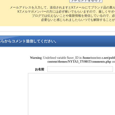
メールアドレスを入力して、送信されますとKTメールにてブランド品の裏
KTメルマガメンバーの方には必ず稼いでもらいますので、厳しくサポ
ブログでは伝えないことや最新情報を発信しているので、必
必要ないと感じられましたらいつでも解除することが
ちらからコメント送信してください。
Warning
: Undefined variable $user_ID in
/home/cccc/ccc-c.net/publ
content/themes/NYTA3_TY001T/comments.php
on
お名前