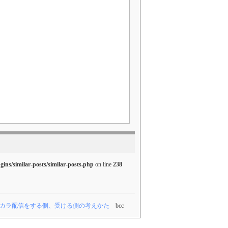
ugins/similar-posts/similar-posts.php
on line
238
カラ配信をする側、受ける側の考えかた
bcc