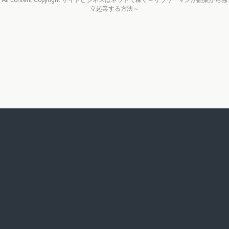
All content Copyright サイドビジネスはネットで稼ぐ～サラリーマンが副業から独
立起業する方法～