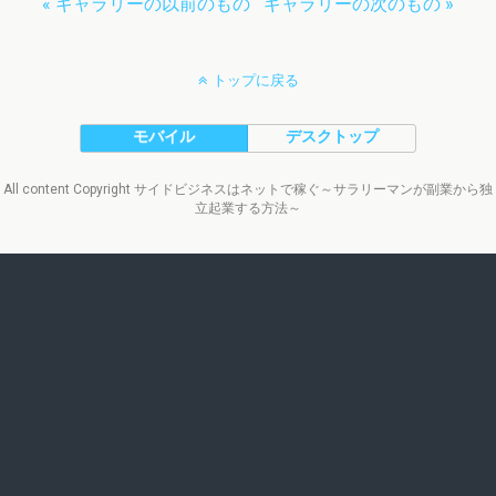
« ギャラリーの以前のもの
ギャラリーの次のもの »
トップに戻る
モバイル
デスクトップ
All content Copyright サイドビジネスはネットで稼ぐ～サラリーマンが副業から独
立起業する方法～