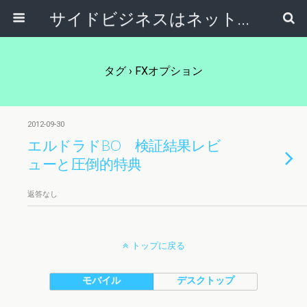
サイドビジネスはネットで稼ぐ～サラリーマンが副業から独立起業する方法～
タグ › FXオプション
2012-09-30
エルドラドBO 検証結果レビ
ューと圧倒的特典
返答なし
トップに戻る
モバイル
デスクトップ