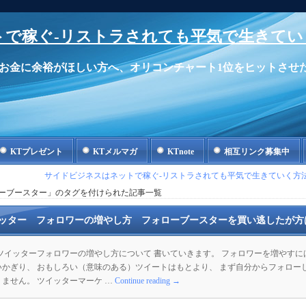
で稼ぐ-リストラされても平気で生きてい
お金に余裕がほしい方へ、オリコンチャート1位をヒットさせ
KTプレゼント
KTメルマガ
KTnote
相互リンク募集中
サイドビジネスはネットで稼ぐ-リストラされても平気で生きていく方法
ーブースター」のタグを付けられた記事一覧
ッター フォロワーの増やし方 フォローブースターを買い逃したが方
 ツイッターフォロワーの増やし方について 書いていきます。 フォロワーを増やすに
いかぎり、 おもしろい（意味のある）ツイートはもとより、 まず自分からフォロー
ません。 ツイッターマーケ …
Continue reading
→