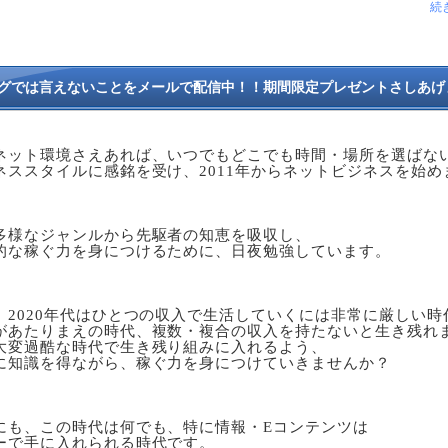
続
グでは言えないことをメールで配信中！！期間限定プレゼントさしあげ
ネット環境さえあれば、いつでもどこでも時間・場所を選ばない
ネススタイルに感銘を受け、2011年からネットビジネスを始めま
多様なジャンルから先駆者の知恵を吸収し、

的な稼ぐ力を身につけるために、日夜勉強しています。

、2020年代はひとつの収入で生活していくには非常に厳しい時代
があたりまえの時代、複数・複合の収入を持たないと生き残れま
大変過酷な時代で生き残り組みに入れるよう、

に知識を得ながら、稼ぐ力を身につけていきませんか？

にも、この時代は何でも、特に情報・Eコンテンツは

ーで手に入れられる時代です。
