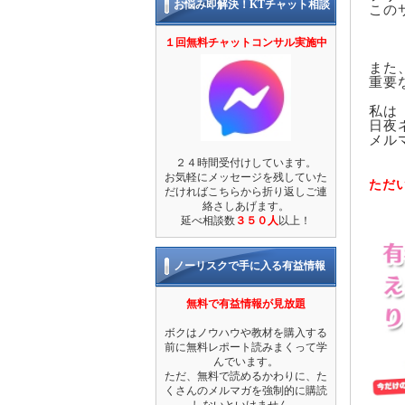
お悩み即解決！KTチャット相談
この
１回無料チャットコンサル実施中
また
重要
私は
日夜
メル
２４時間受付けしています。
お気軽にメッセージを残していた
ただ
だければこちらから折り返しご連
絡さしあげます。
延べ相談数
３５０人
以上！
ノーリスクで手に入る有益情報
無料で有益情報が見放題
ボクはノウハウや教材を購入する
前に無料レポート読みまくって学
んでいます。
ただ、無料で読めるかわりに、た
くさんのメルマガを強制的に購読
しないといけません。