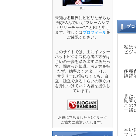
KT
未知なる世界にビビリながらも
飛び込んでいく“フレームシフ
ブロ
トリサーチャー”ことKTと申し
ます。詳しくは
プロフィール
を
ご確認ください。
私は
このサイトでは、主にインター
ビジ
ネットビジネス初心者の方がは
じめの一歩を踏み出すにあたっ
て、間違った知識、考え方を持
たず、効率よくスタートし、
多種
サラリーに頼らなくても、自
継続
立・独立できるくらいの稼ぐ力
を身につけていく内容を提供し
ています。
また
副業
この
一緒
お役に立ちましたら1クリック
ご協力に感謝いたします。
幸い
フリ