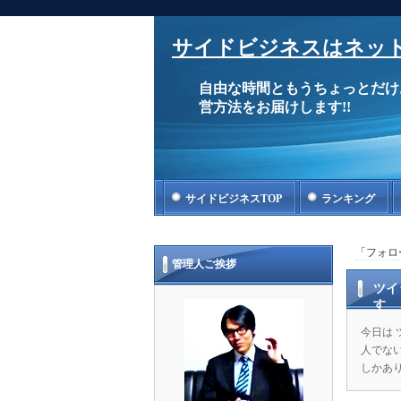
サイドビジネスはネット
自由な時間ともうちょっとだけ
営方法をお届けします!!
サイドビジネスTOP
ランキング
「フォロ
管理人ご挨拶
ツイ
す
今日は
人でな
しかあり