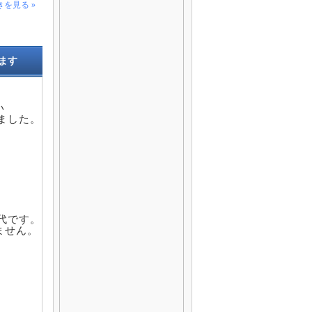
きを見る »
ます


した。

です。

せん。
