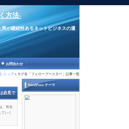
く方法-
た男が継続性あるネットビジネスの運
お問合わせ
- トップ
» タグ名「フォローブースター」記事一覧
WordPress テーマ
は必見で
は、有名
していく